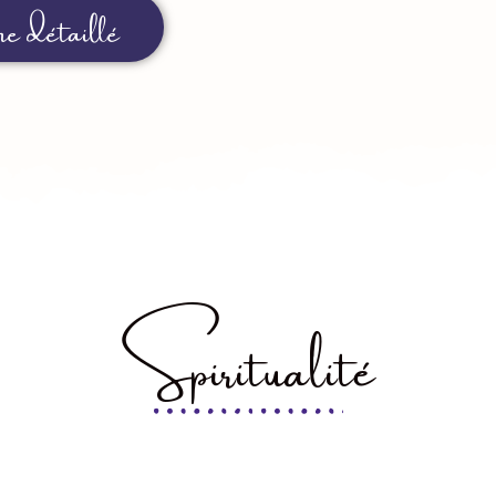
e détaillé
Spiritualité