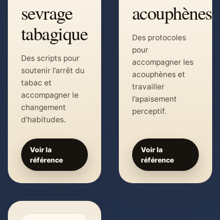
sevrage
acouphènes
tabagique
Des protocoles
pour
Des scripts pour
accompagner les
soutenir l’arrêt du
acouphènes et
tabac et
travailler
accompagner le
l’apaisement
changement
perceptif.
d’habitudes.
Voir la
Voir la
référence
référence