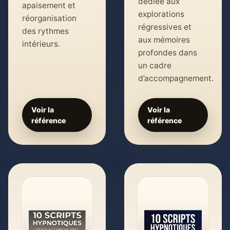
dédiée aux
apaisement et
explorations
réorganisation
régressives et
des rythmes
aux mémoires
intérieurs.
profondes dans
un cadre
d’accompagnement.
Voir la
Voir la
référence
référence