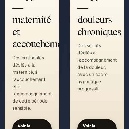
—
—
maternité
douleurs
et
chroniques
accouchement
Des scripts
dédiés à
Des protocoles
l’accompagnement
dédiés à la
de la douleur,
maternité, à
avec un cadre
l’accouchement
hypnotique
et à
progressif.
l’accompagnement
de cette période
sensible.
Voir la
Voir la