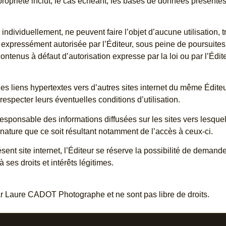
e propriété inclut, le cas échéant, les bases de données présentes 
ndividuellement, ne peuvent faire l’objet d’aucune utilisation, t
on expressément autorisée par l’Éditeur, sous peine de poursuites
ontenus à défaut d’autorisation expresse par la loi ou par l’Édite
 des liens hypertextes vers d’autres sites internet du même Éditeur 
respecter leurs éventuelles conditions d’utilisation.
esponsable des informations diffusées sur les sites vers lesque
nature que ce soit résultant notamment de l’accès à ceux-ci.
ésent site internet, l’Éditeur se réserve la possibilité de demand
 ses droits et intérêts légitimes.
par Laure CADOT Photographe et ne sont pas libre de droits.