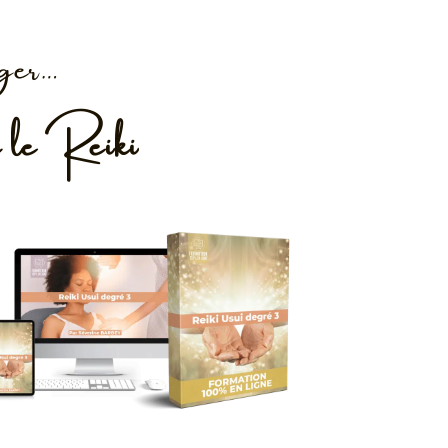
ger…
c
le Reiki