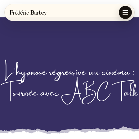
Frédéric Barbey
L’hypnose régressive au cinéma :
Tournée avec ABC Talk